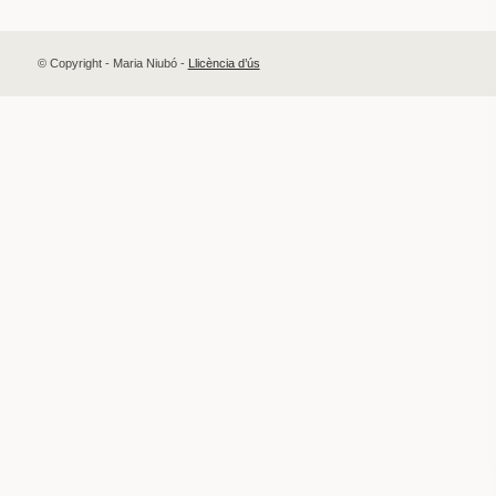
© Copyright - Maria Niubó -
Llicència d’ús