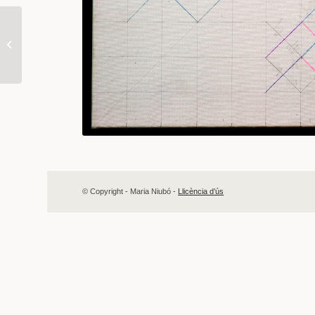
XXIII Emmarcat 04
© Copyright - Maria Niubó -
Llicència d’ús