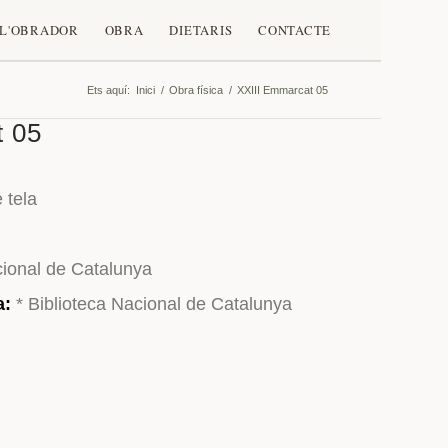
L'OBRADOR
OBRA
DIETARIS
CONTACTE
Ets aquí:
Inici
/
Obra física
/
XXIII Emmarcat 05
t 05
 tela
cional de Catalunya
a:
* Biblioteca Nacional de Catalunya