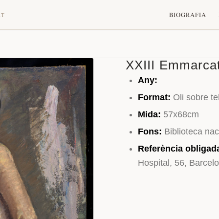
BIOGRAFIA
RT
XXIII Emmarca
Any:
Format:
Oli sobre te
Mida:
57x68cm
Fons:
Biblioteca na
Referència obligad
Hospital, 56, Barcel