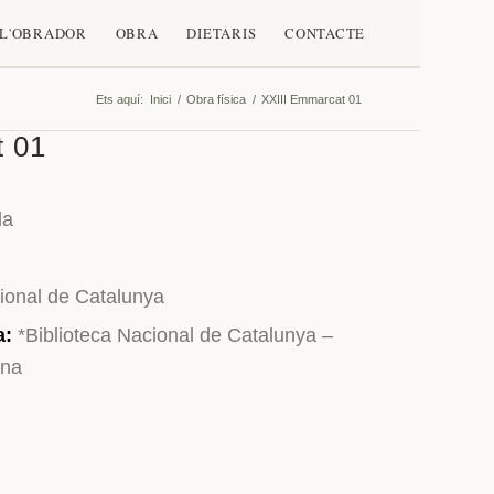
L'OBRADOR
OBRA
DIETARIS
CONTACTE
Ets aquí:
Inici
/
Obra física
/
XXIII Emmarcat 01
t 01
la
cional de Catalunya
a:
*Biblioteca Nacional de Catalunya –
ona