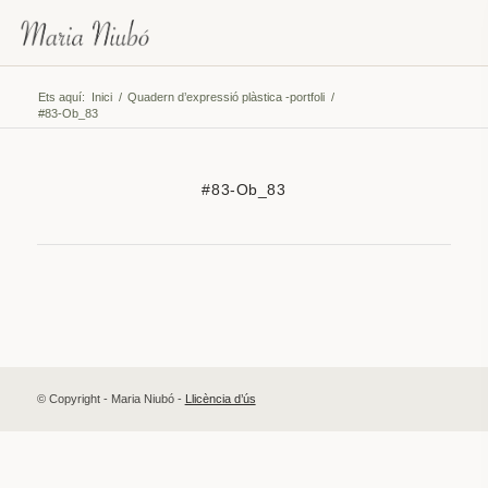
Ets aquí:
Inici
/
Quadern d’expressió plàstica -portfoli
/
#83-Ob_83
#83-Ob_83
© Copyright - Maria Niubó -
Llicència d’ús