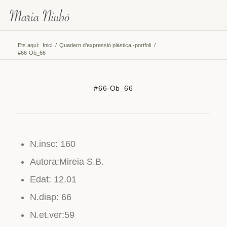
Ets aquí:
Inici
/
Quadern d’expressió plàstica -portfoli
/
#66-Ob_66
#66-Ob_66
N.insc: 160
Autora:Mireia S.B.
Edat: 12.01
N.diap: 66
N.et.ver:59