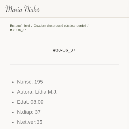
Ets aquí:
Inici
/
Quadern d’expressió plàstica -portfoli
/
#38-Ob_37
#38-Ob_37
N.insc: 195
Autora: Lídia M.J.
Edat: 08.09
N.diap: 37
N.et.ver:35