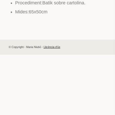
Procediment:Batik sobre cartolina.
Mides:65x50cm
© Copyright - Maria Niubó -
Llicència d’ús